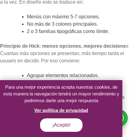
a la vez. En diseño esto se traduce en:
Menús con máximo 5-7 opciones.
No más de 3 colores principales.
2 o 3 familias tipográficas como límite.
Principio de Hick: menos opciones, mejores decisione
s
Cuantas más opciones se presentan, más tiempo tarda el
usuario en decidir. Por eso conviene:
Agrupar elementos relacionados.
Usar jerarquía visual para reducir opciones
Para una mejor experiencia acepta nuestras cookies, de
percibidas.
esta manera la navegación tendrá un mayor rendimiento y
Evitar menús interminables o formularios con
podremos darte una mejor respuesta
demasiados campos.
Ver política de privacidad
¿Necesitas ayuda?
Técnicas de simplificación en diseño minimalista
Chatea con nosotros
¡Acepto!
Eliminación progresiva