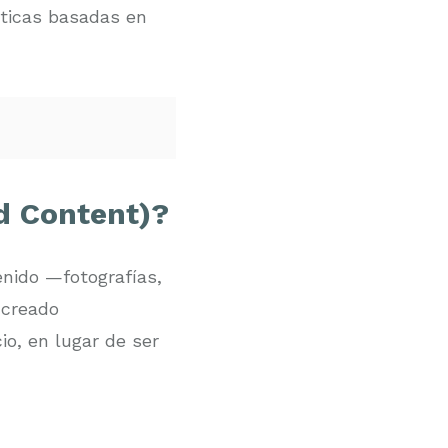
cticas basadas en
d Content)?
enido —fotografías,
 creado
io, en lugar de ser