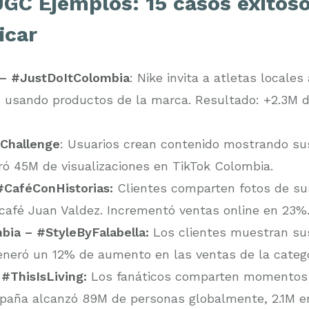
GC Ejemplos: 15 casos exitos
icar
 – #JustDoItColombia
: Nike invita a atletas locales
 usando productos de la marca. Resultado: +2.3M 
Challenge
: Usuarios crean contenido mostrando s
ró 45M de visualizaciones en TikTok Colombia.
#CaféConHistorias:
Clientes comparten fotos de s
café Juan Valdez. Incrementó ventas online en 23%
bia – #StyleByFalabella:
Los clientes muestran su
Generó un 12% de aumento en las ventas de la categ
#ThisIsLiving:
Los fanáticos comparten momentos 
paña alcanzó 89M de personas globalmente, 2.1M e