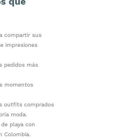
os que
 a compartir sus
de impresiones
us pedidos más
us momentos
.
s outfits comprados
oría moda.
de playa con
n Colombia.