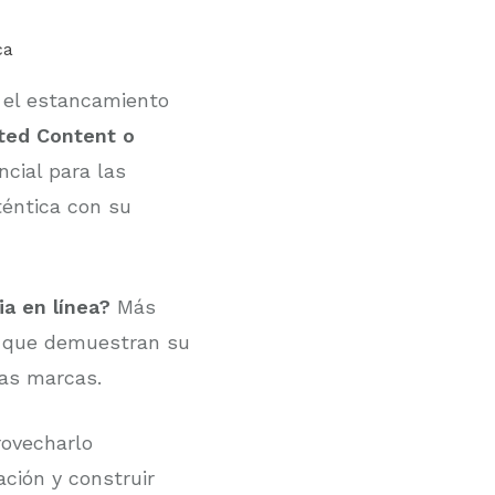
y el estancamiento
ted Content o
cial para las
éntica con su
a en línea?
Más
os que demuestran su
las marcas.
rovecharlo
ación y construir